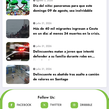
agosto 3, 2026
Día del niño: panoramas para que este
domingo 09 de agosto, sea inolvidable
julio 31, 2026
Más de 40 mil migrantes ingresan a Ceuta
en un día: al menos 34 muertos en la crisis.
julio 31, 2026
Delincuentes matan a joven que intentó
defender a su familia durante robo en
Huechuraba
julio 31, 2026
Delincuente es abatido tras asalto a camión
de valores en Santiago
Follow Us:
FACEBOOK
TWITTER
DRIBBBLE