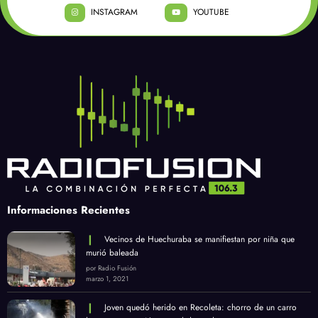
INSTAGRAM
YOUTUBE
Informaciones Recientes
Vecinos de Huechuraba se manifiestan por niña que
murió baleada
por Radio Fusión
marzo 1, 2021
Joven quedó herido en Recoleta: chorro de un carro