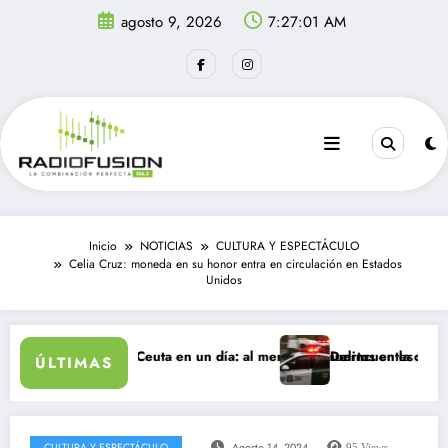
Saltar
agosto 9, 2026
7:27:01 AM
al
contenido
Inicio
NOTICIAS
CULTURA Y ESPECTÁCULO
Celia Cruz: moneda en su honor entra en circulación en Estados
Unidos
es ingresan a Ceuta en un día: al menos 34 muertos en la crisis.
Delincuentes matan a jov
ÚLTIMAS
CULTURA Y ESPECTÁCULO
Agosto 14, 2024
95
Views