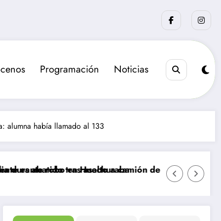
cenos
Programación
Noticias
ta: alumna había llamado al 133
obo en Huechuraba
o tras asalto a camión de valores en Santiago
La sanción que busca el 