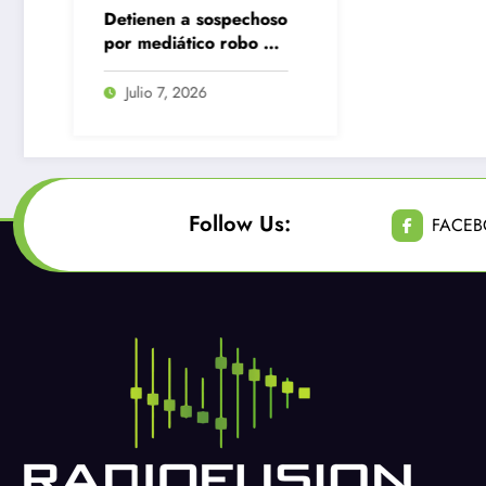
 sospechoso
ico robo a
en Quilicura
026
Follow Us:
FACE