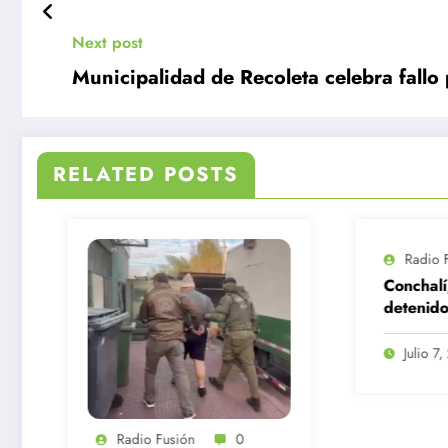
Next post
Municipalidad de Recoleta celebra fallo 
RELATED POSTS
Radio Fusión
0
Conchalí; Dos
detenidos tras
hallazgo de pasta
base, cocaína,
Julio 7, 2026
marihuana, ketamina y
contrabando
ión
0