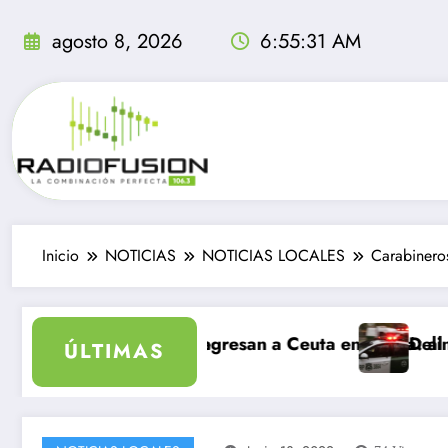
Saltar
al
agosto 8, 2026
6:55:32 AM
contenido
Inicio
NOTICIAS
NOTICIAS LOCALES
Carabinero
inolvidable
grantes ingresan a Ceuta en un día: al menos 34 muert
Delincuentes matan
ÚLTIMAS