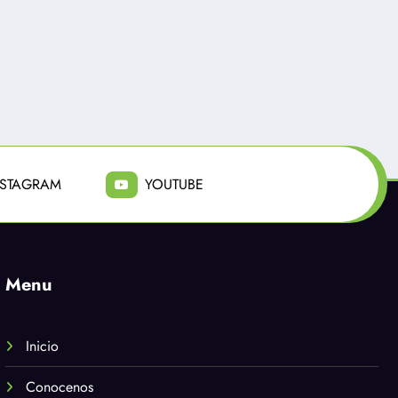
atan a
PDI investiga hallazgo
tó
de hombre muerto en
amilia
motel de Conchalí
n
Julio 21, 2026
NSTAGRAM
YOUTUBE
Menu
Inicio
Conocenos