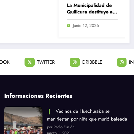
La Municipalidad de
Delincuentes m
Quilicura destituye a
joven que inten
12 funcionarios por
defender a su f
diversas
durante robo e
Junio 12, 2026
Julio 31, 2026
irregularidades
Huechuraba
BOOK
TWITTER
DRIBBBLE
I
Informaciones Recientes
Vecinos de Huechuraba se
manifiestan por niña que murió baleada
por Radio Fusión
marzo 1, 2021