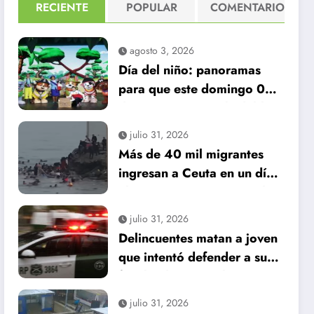
RECIENTE
POPULAR
COMENTARIO
agosto 3, 2026
Día del niño: panoramas
para que este domingo 09
de agosto, sea inolvidable
julio 31, 2026
Más de 40 mil migrantes
ingresan a Ceuta en un día:
al menos 34 muertos en la
crisis.
julio 31, 2026
Delincuentes matan a joven
que intentó defender a su
familia durante robo en
Huechuraba
julio 31, 2026