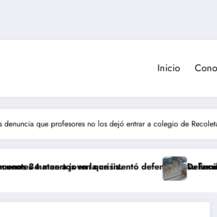
Inicio
Cono
s denuncia que profesores no los dejó entrar a colegio de Recole
os en la crisis.
 a joven que intentó defender a su familia durante r
Delincuente es abatid