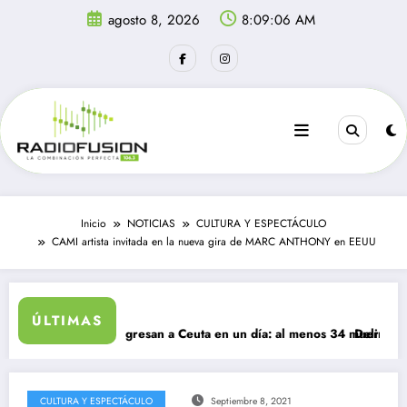
Saltar
agosto 8, 2026
8:09:06 AM
al
contenido
Inicio
NOTICIAS
CULTURA Y ESPECTÁCULO
CAMI artista invitada en la nueva gira de MARC ANTHONY en EEUU
le
ÚLTIMAS
 mil migrantes ingresan a Ceuta en un día: al menos 34 muertos en la c
Delincuentes
CULTURA Y ESPECTÁCULO
Septiembre 8, 2021