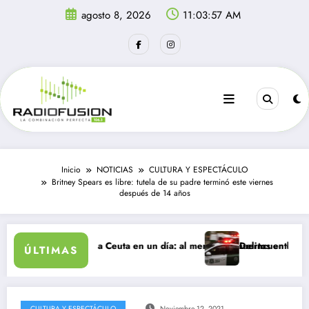
Saltar
agosto 8, 2026
11:03:57 AM
al
contenido
Inicio
NOTICIAS
CULTURA Y ESPECTÁCULO
Britney Spears es libre: tutela de su padre terminó este viernes
después de 14 años
ntes ingresan a Ceuta en un día: al menos 34 muertos en la crisis.
Delincuentes matan a j
ÚLTIMAS
CULTURA Y ESPECTÁCULO
Noviembre 12, 2021