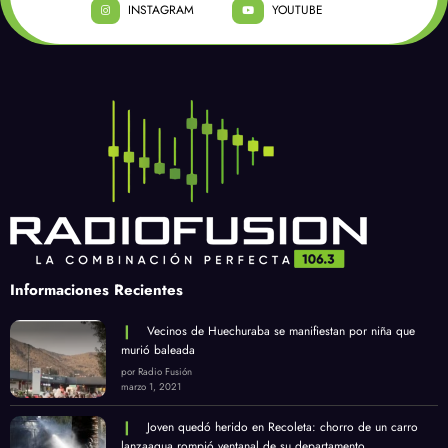
INSTAGRAM
YOUTUBE
Informaciones Recientes
Vecinos de Huechuraba se manifiestan por niña que
murió baleada
por Radio Fusión
marzo 1, 2021
Joven quedó herido en Recoleta: chorro de un carro
lanzaagua rompió ventanal de su departamento