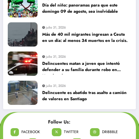
Día del niño: panoramas para que este
domingo 09 de agosto, sea inolvidable
julio 31, 2026
Más de 40 mil migrantes ingresan a Ceuta
en un día: al menos 34 muertos en la crisis.
julio 31, 2026
Delincuentes matan a joven que intentó
defender a su familia durante robo en
Huechuraba
julio 31, 2026
Delincuente es abatido tras asalto a camión
de valores en Santiago
Follow Us:
FACEBOOK
TWITTER
DRIBBBLE