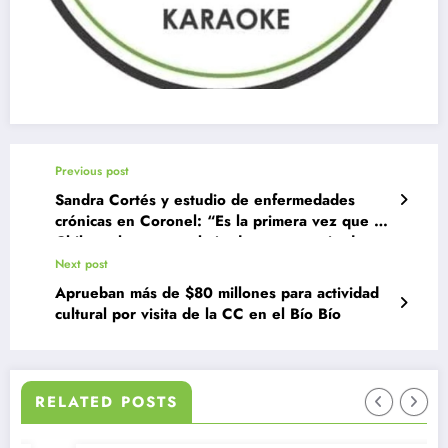
Previous post
Sandra Cortés y estudio de enfermedades
crónicas en Coronel: “Es la primera vez que en
Chile se hace un trabajo de esta magnitud y
cantidad de datos de alta calidad
Next post
Aprueban más de $80 millones para actividad
cultural por visita de la CC en el Bío Bío
RELATED POSTS