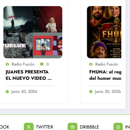
0
Radio Fusión
0
ENTA
FHUNA: el regreso
DEO DE
del humor musical que
NTO A
vuelve a reírse del
E
Chile actual
Junio 30, 2026
BOOK
TWITTER
DRIBBBLE
I