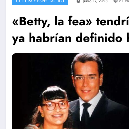
CULTURA Y ESPECTÁCULO
Junio 17, 2023
81
Vi
«Betty, la fea» tend
ya habrían definido 