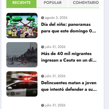
RECIENTE
POPULAR
COMENTARIO
agosto 3, 2026
Día del niño: panoramas
para que este domingo 09
de agosto, sea inolvidable
julio 31, 2026
Más de 40 mil migrantes
ingresan a Ceuta en un día:
al menos 34 muertos en la
crisis.
julio 31, 2026
Delincuentes matan a joven
que intentó defender a su
familia durante robo en
Huechuraba
julio 31, 2026