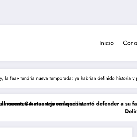
Inicio
Cono
ty, la fea» tendría nueva temporada: ya habrían definido historia y
rtos en la crisis.
n a joven que intentó defender a su familia durante 
Delincuente es abati