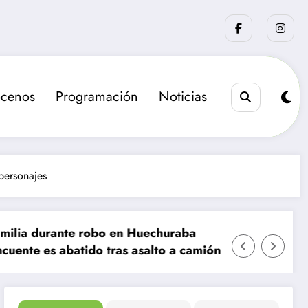
cenos
Programación
Noticias
 personajes
robo en Huechuraba
La sanción que busca e
do tras asalto a camión de valores en Santiago