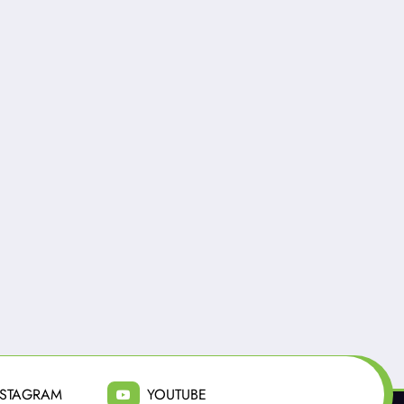
Radio Fusión
0
Radio Fusión
Día del niño:
«La Jaula de las
panoramas para que
Locas» conquista al
este domingo 09 de
público y extiende 
agosto, sea inolvidable
temporada en Teat
Agosto 3, 2026
Julio 21, 2026
Estudio 13
NSTAGRAM
YOUTUBE