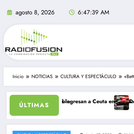
Saltar
al
agosto 8, 2026
6:47:41 AM
contenido
Inicio
NOTICIAS
CULTURA Y ESPECTÁCULO
«Bet
 inolvidable
migrantes ingresan a Ceuta en un día: al menos 34 mue
Delincuentes mata
ÚLTIMAS