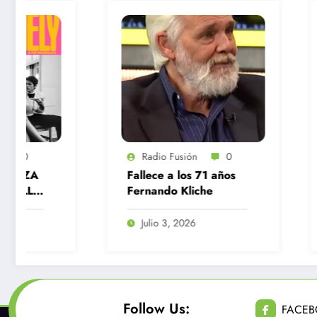
Radio Fusión
0
Radio Fusión
Fallece a los 71 años
JUANES PRES
Fernando Kliche
EL NUEVO VI
“VUELVE” JU
MON LAFERT
Julio 3, 2026
Junio 30, 2026
Follow Us:
FACE