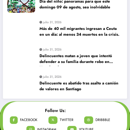
Día del niño: panoramas para que este
domingo 09 de agosto, sea inolvidable
julio 31, 2026
Más de 40 mil migrantes ingresan a Ceuta
en un día: al menos 34 muertos en la crisis.
julio 31, 2026
Delincuentes matan a joven que intentó
defender a su familia durante robo en
Huechuraba
julio 31, 2026
Delincuente es abatido tras asalto a camión
de valores en Santiago
Follow Us:
FACEBOOK
TWITTER
DRIBBBLE
INSTAGRAM
YOUTUBE