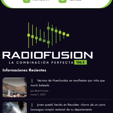
Informaciones Recientes
Vecinos de Huechuraba se manifiestan por niña que
murió baleada
por Radio Fusión
marzo 1, 2021
Joven quedó herido en Recoleta: chorro de un carro
lanzaagua rompió ventanal de su departamento