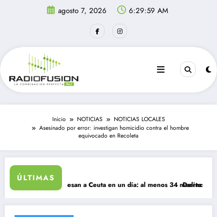
Saltar
agosto 7, 2026
6:29:59 AM
al
contenido
Inicio
NOTICIAS
NOTICIAS LOCALES
Asesinado por error: investigan homicidio contra el hombre
equivocado en Recoleta
ÚLTIMAS
migrantes ingresan a Ceuta en un día: al menos 34 muertos en la crisi
Delincuentes mata