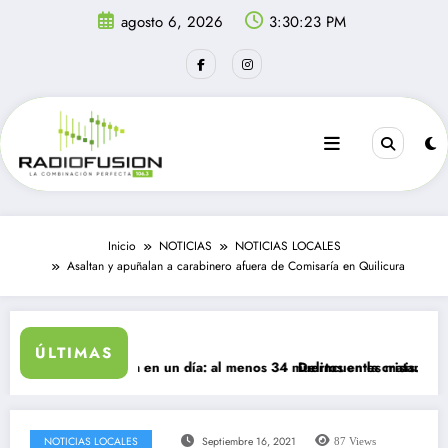
Saltar
agosto 6, 2026
3:30:23 PM
al
contenido
Inicio
NOTICIAS
NOTICIAS LOCALES
Asaltan y apuñalan a carabinero afuera de Comisaría en Quilicura
ÚLTIMAS
 ingresan a Ceuta en un día: al menos 34 muertos en la crisis.
Delincuentes matan a joven
NOTICIAS LOCALES
Septiembre 16, 2021
87
Views