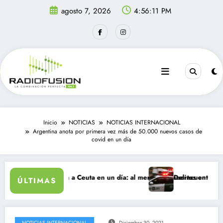
Saltar
agosto 7, 2026
4:56:11 PM
al
contenido
Inicio
NOTICIAS
NOTICIAS INTERNACIONAL
Argentina anota por primera vez más de 50.000 nuevos casos de
covid en un día
ntes ingresan a Ceuta en un día: al menos 34 muertos en la crisis.
Delincuentes matan a j
ÚLTIMAS
NOTICIAS INTERNACIONAL
Diciembre 30, 2021