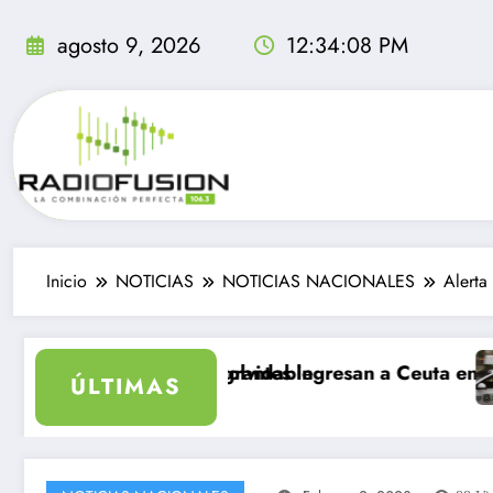
Saltar
al
agosto 9, 2026
12:34:09 PM
contenido
Inicio
NOTICIAS
NOTICIAS NACIONALES
Alerta
 agosto, sea inolvidable
s de 40 mil migrantes ingresan a Ceuta en un día: al 
Delin
ÚLTIMAS