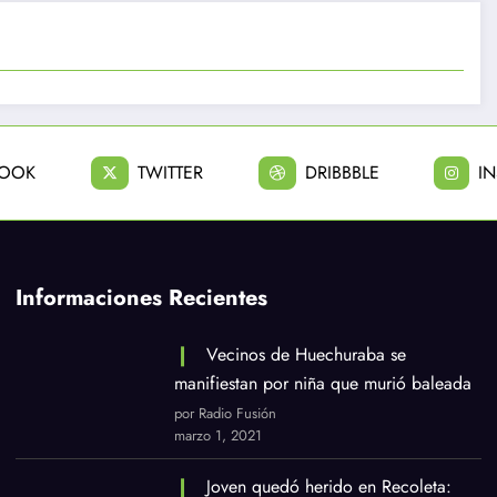
BOOK
TWITTER
DRIBBBLE
I
Informaciones Recientes
Vecinos de Huechuraba se
manifiestan por niña que murió baleada
por Radio Fusión
marzo 1, 2021
Joven quedó herido en Recoleta: