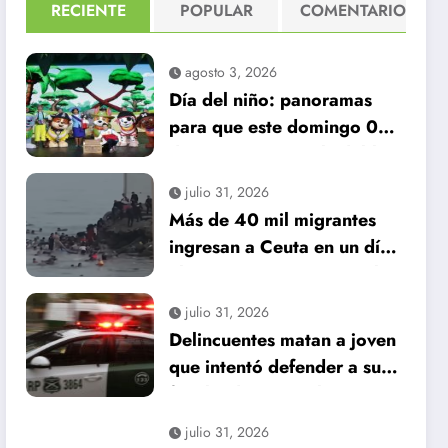
RECIENTE
POPULAR
COMENTARIO
agosto 3, 2026
Día del niño: panoramas
para que este domingo 09
de agosto, sea inolvidable
julio 31, 2026
Más de 40 mil migrantes
ingresan a Ceuta en un día:
al menos 34 muertos en la
crisis.
julio 31, 2026
Delincuentes matan a joven
que intentó defender a su
familia durante robo en
Huechuraba
julio 31, 2026