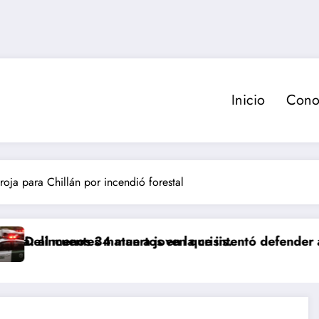
Inicio
Cono
 roja para Chillán por incendió forestal
menos 34 muertos en la crisis.
cuentes matan a joven que intentó defender a su fami
Delincue