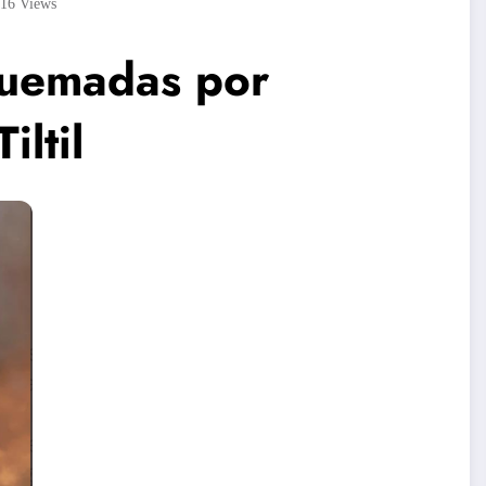
116
Views
quemadas por
iltil