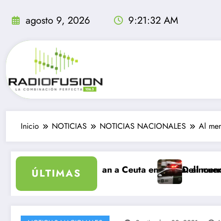
Saltar
al
agosto 9, 2026
9:21:33 AM
contenido
Inicio
NOTICIAS
NOTICIAS NACIONALES
Al men
ble
ingresan a Ceuta en un día: al menos 34 muertos en la
Delincuentes matan a joven
ÚLTIMAS