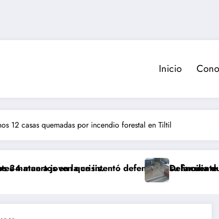
Inicio
Cono
os 12 casas quemadas por incendio forestal en Tiltil
 crisis.
 que intentó defender a su familia durante robo en H
Delincuente es abatido tras as