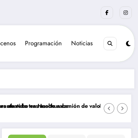
cenos
Programación
Noticias
uechuraba
alto a camión de valores en Santiago
La sanción que busca el Gobierno