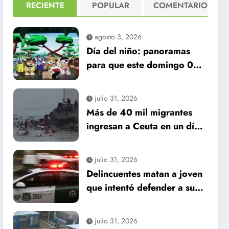
RECIENTE
POPULAR
COMENTARIO
agosto 3, 2026
Día del niño: panoramas
para que este domingo 09
de agosto, sea inolvidable
julio 31, 2026
Más de 40 mil migrantes
ingresan a Ceuta en un día:
al menos 34 muertos en la
crisis.
julio 31, 2026
Delincuentes matan a joven
que intentó defender a su
familia durante robo en
Huechuraba
julio 31, 2026