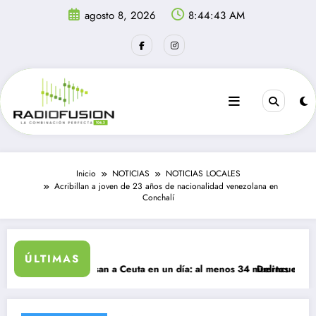
Saltar
agosto 8, 2026
8:44:43 AM
al
contenido
Inicio
NOTICIAS
NOTICIAS LOCALES
Acribillan a joven de 23 años de nacionalidad venezolana en
Conchalí
ÚLTIMAS
grantes ingresan a Ceuta en un día: al menos 34 muertos en la crisis.
Delincuentes matan 