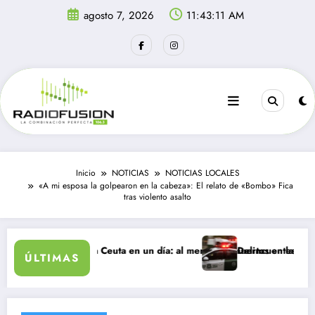
Saltar
agosto 7, 2026
11:43:11 AM
al
contenido
Inicio
NOTICIAS
NOTICIAS LOCALES
«A mi esposa la golpearon en la cabeza»: El relato de «Bombo» Fica
tras violento asalto
tes ingresan a Ceuta en un día: al menos 34 muertos en la crisis.
Delincuentes matan a jo
ÚLTIMAS