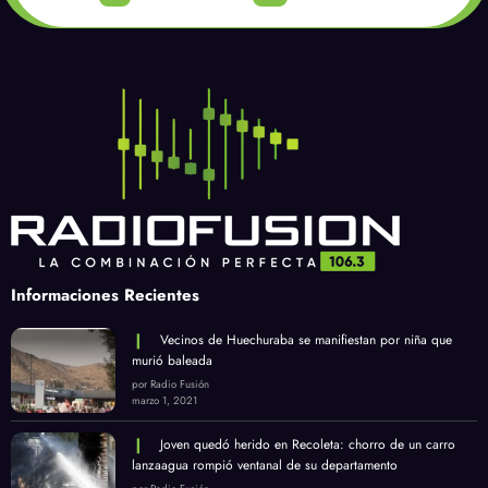
Informaciones Recientes
Vecinos de Huechuraba se manifiestan por niña que
murió baleada
por Radio Fusión
marzo 1, 2021
Joven quedó herido en Recoleta: chorro de un carro
lanzaagua rompió ventanal de su departamento