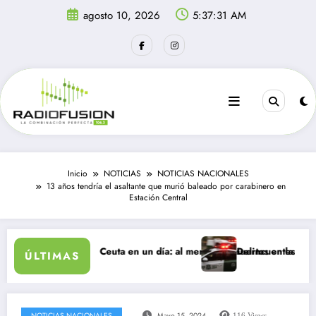
Saltar
agosto 10, 2026
5:37:31 AM
al
contenido
Inicio
NOTICIAS
NOTICIAS NACIONALES
13 años tendría el asaltante que murió baleado por carabinero en
Estación Central
es ingresan a Ceuta en un día: al menos 34 muertos en la crisis.
Delincuentes matan a jov
ÚLTIMAS
NOTICIAS NACIONALES
Mayo 15, 2024
116
Views