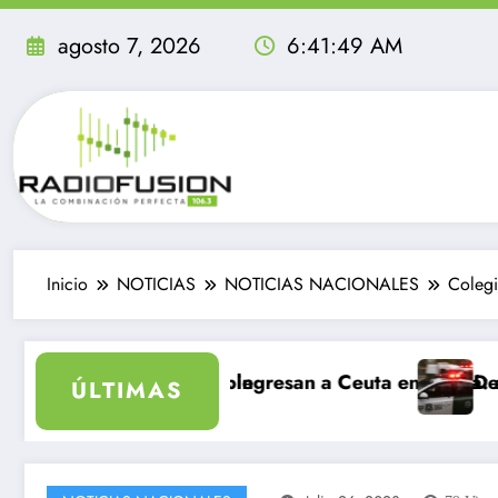
Saltar
al
agosto 7, 2026
6:41:50 AM
contenido
Inicio
NOTICIAS
NOTICIAS NACIONALES
Colegi
vidable
ntes ingresan a Ceuta en un día: al menos 34 muertos 
Delincuentes matan a j
ÚLTIMAS