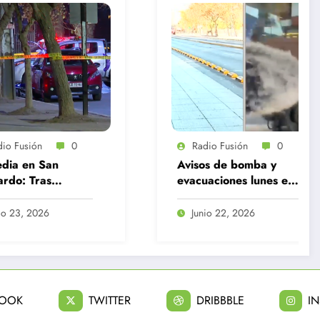
dio Fusión
0
Radio Fusión
0
os de bomba y
Delincuente es abatido
uaciones lunes en
tras asalto a camión
AM y Centro de
de valores en Santiago
cia
nio 22, 2026
Julio 31, 2026
BOOK
TWITTER
DRIBBBLE
I