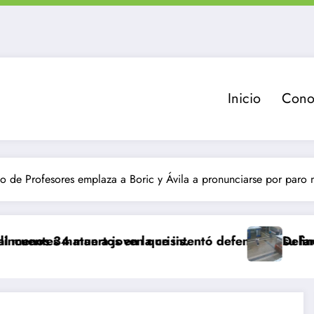
Inicio
Cono
o de Profesores emplaza a Boric y Ávila a pronunciarse por paro 
en la crisis.
oven que intentó defender a su familia durante robo 
Delincuente es abatido tr