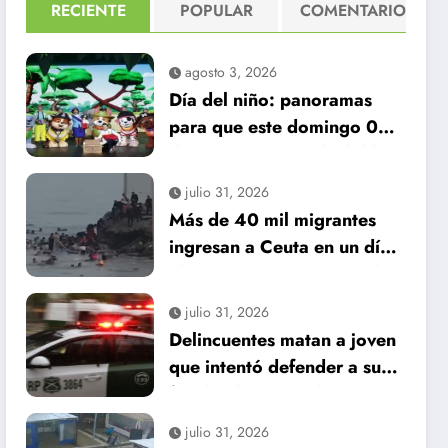
RECIENTE
POPULAR
COMENTARIO
agosto 3, 2026
Día del niño: panoramas
para que este domingo 09
de agosto, sea inolvidable
julio 31, 2026
Más de 40 mil migrantes
ingresan a Ceuta en un día:
al menos 34 muertos en la
crisis.
julio 31, 2026
Delincuentes matan a joven
que intentó defender a su
familia durante robo en
Huechuraba
julio 31, 2026