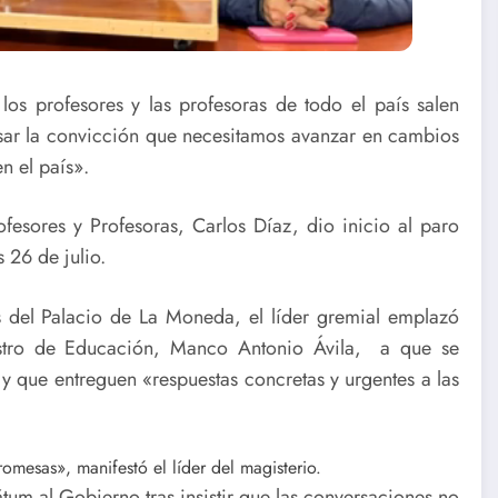
os profesores y las profesoras de todo el país salen
esar la convicción que necesitamos avanzar en cambios
n el país».
fesores y Profesoras, Carlos Díaz, dio inicio al paro
 26 de julio.
is del Palacio de La Moneda, el líder gremial emplazó
nistro de Educación, Manco Antonio Ávila, a que se
y que entreguen «respuestas concretas y urgentes a las
omesas», manifestó el líder del magisterio.
átum al Gobierno tras insistir que las conversaciones no