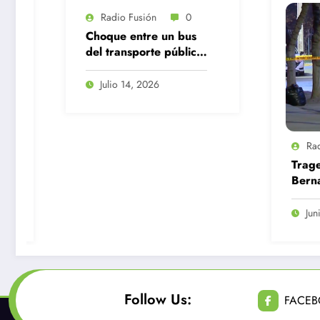
Radio Fusión
0
Ra
Tragedia en San
Avis
Bernardo: Tras
evac
encerrona niño de 12
el G
años muere al quedar
Justi
Junio 23, 2026
Ju
atrapado con el
cinturón de seguridad
Follow Us:
FACE