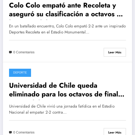
Colo Colo empató ante Recoleta y
aseguró su clasificación a octavos de
la Copa Chile
En un batallado encuentro, Colo Colo empató 2-2 ante un inspirado
Deportes Recoleta en el Estadio Monumental…
Leer Más
0 Comentarios
DEPORTE
junio 12, 2025
Universidad de Chile queda
eliminado para los octavos de final
Copa Chile tras un empate con
Universidad de Chile vivió una jornada fatídica en el Estadio
Curicó Unido
Nacional al empatar 2-2 contra…
Leer Más
0 Comentarios