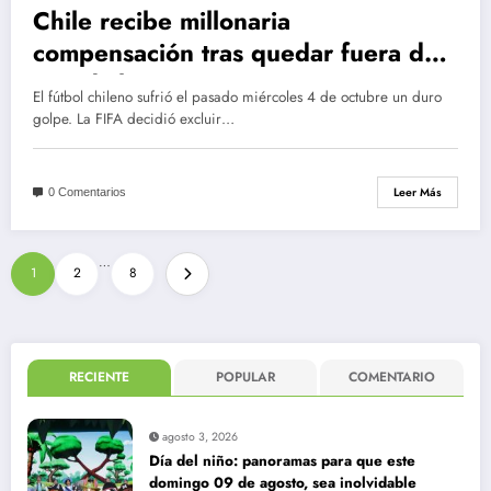
Chile recibe millonaria
compensación tras quedar fuera del
Mundial 2030
El fútbol chileno sufrió el pasado miércoles 4 de octubre un duro
golpe. La FIFA decidió excluir…
Leer Más
0 Comentarios
Paginación
…
1
2
8
de
entradas
RECIENTE
POPULAR
COMENTARIO
agosto 3, 2026
Día del niño: panoramas para que este
domingo 09 de agosto, sea inolvidable